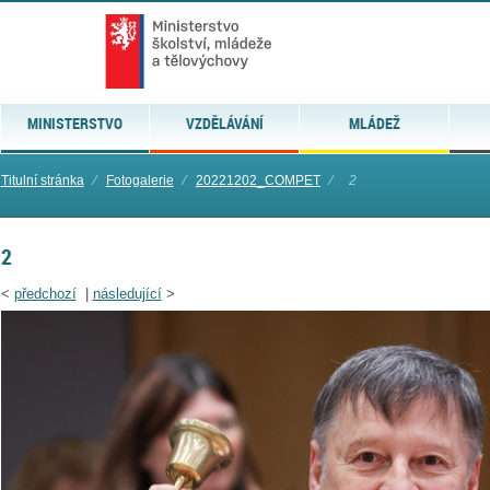
MINISTERSTVO
VZDĚLÁVÁNÍ
MLÁDEŽ
Titulní stránka
⁄
Fotogalerie
⁄
20221202_COMPET
⁄
2
2
<
předchozí
|
následující
>