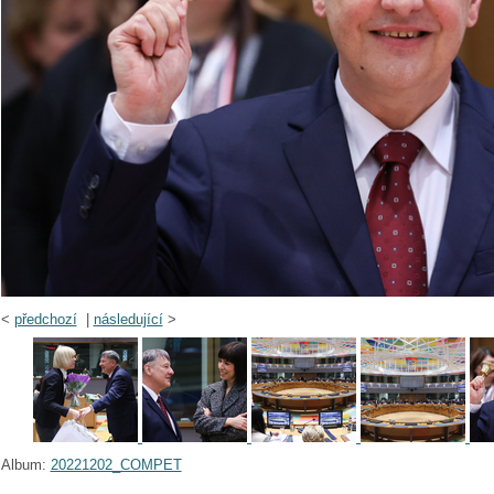
<
předchozí
|
následující
>
Album:
20221202_COMPET