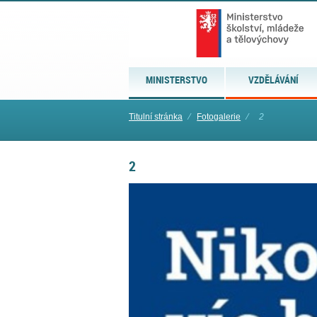
MINISTERSTVO
VZDĚLÁVÁNÍ
Titulní stránka
⁄
Fotogalerie
⁄
2
2