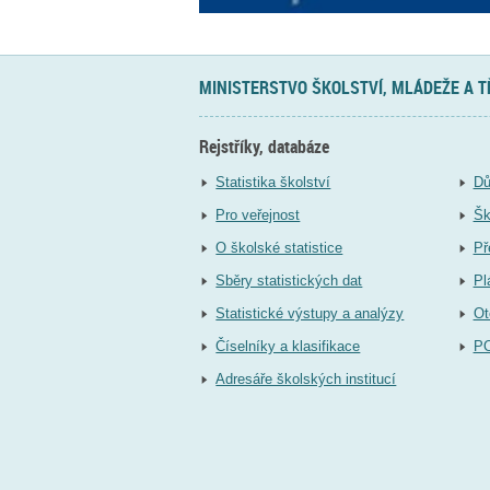
MINISTERSTVO ŠKOLSTVÍ, MLÁDEŽE A 
Rejstříky, databáze
Statistika školství
Dů
Pro veřejnost
Šk
O školské statistice
Př
Sběry statistických dat
Pl
Statistické výstupy a analýzy
Ot
Číselníky a klasifikace
P
Adresáře školských institucí