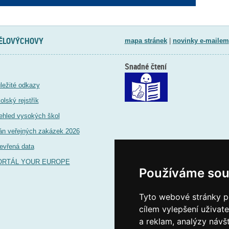
TĚLOVÝCHOVY
mapa stránek
|
novinky e-mailem
Snadné čtení
ležité odkazy
olský rejstřík
ehled vysokých škol
án veřejných zakázek 2026
evřená data
ORTÁL YOUR EUROPE
Používáme sou
Tyto webové stránky po
cílem vylepšení uživat
a reklam, analýzy návš