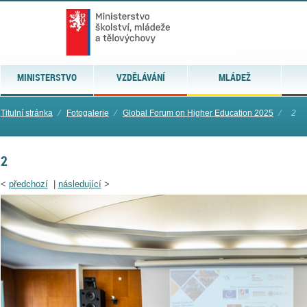
MINISTERSTVO
VZDĚLÁVÁNÍ
MLÁDEŽ
Titulní stránka
⁄
Fotogalerie
⁄
Global Forum on Higher Education 2025
⁄
2
2
<
předchozí
|
následující
>