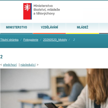
MINISTERSTVO
VZDĚLÁVÁNÍ
MLÁDEŽ
Titulní stránka
⁄
Fotogalerie
⁄
20260520_Mobily
⁄
2
2
<
předchozí
|
následující
>