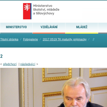
MINISTERSTVO
VZDĚLÁVÁNÍ
MLÁDEŽ
Titulní stránka
⁄
Fotogalerie
⁄
2017 0519 TK maturity, prijimacky
⁄
2
2
<
předchozí
|
následující
>