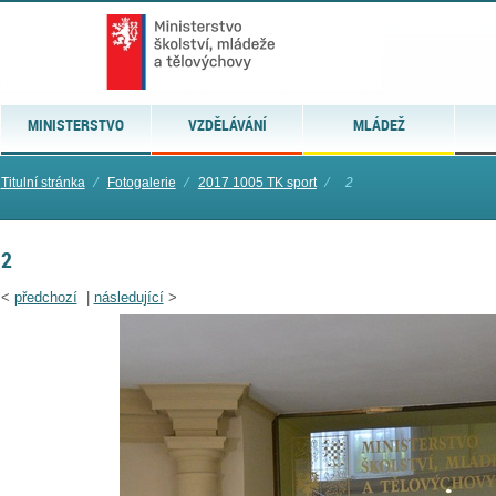
MINISTERSTVO
VZDĚLÁVÁNÍ
MLÁDEŽ
Titulní stránka
⁄
Fotogalerie
⁄
2017 1005 TK sport
⁄
2
2
<
předchozí
|
následující
>