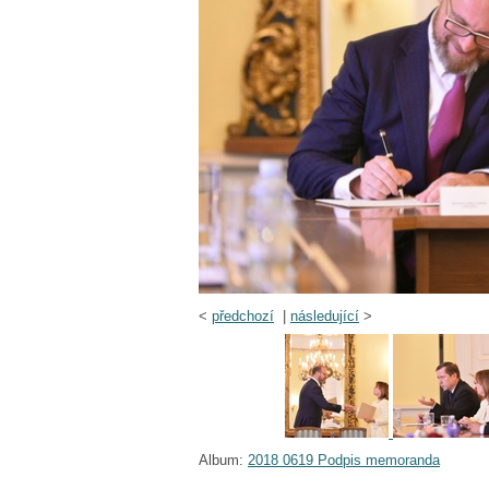
<
předchozí
|
následující
>
Album:
2018 0619 Podpis memoranda