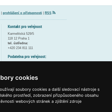
|
prohlášení o přístupnosti
|
RSS
Kontakt pro veřejnost
Karmelitská 529/5
118 12 Praha 1
tel. ústředna:
+420 234 811 111
Podatelna pro veřejnost:
pondělí a středa - 7:30-17:00
úterý a čtvrtek - 7:30-15:30
pátek - 7:30-14:00
bory cookies
8:30 - 9:30 - bezpečnostní přestávka
(více informací
ZDE
)
užívají soubory cookies a další sledovací nástroje s
elského prostředí, zobrazení přizpůsobeného obsahu
Elektronická podatelna:
těvnosti webových stránek a zjištění zdroje
posta@msmt
gov
cz
ID datové schránky:
vidaawt