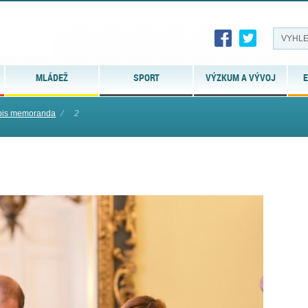
MLÁDEŽ
SPORT
VÝZKUM A VÝVOJ
E
pis memoranda
⁄
2