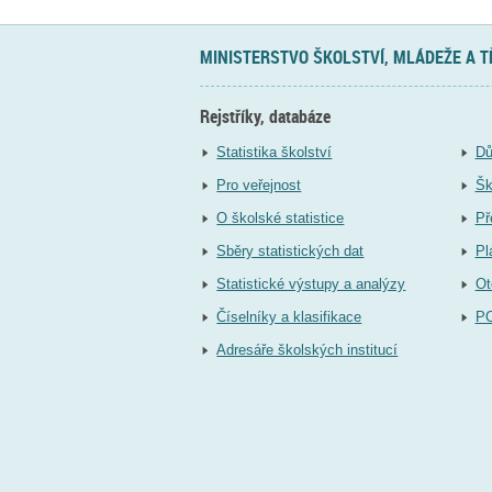
MINISTERSTVO ŠKOLSTVÍ, MLÁDEŽE A 
Rejstříky, databáze
Statistika školství
Dů
Pro veřejnost
Šk
O školské statistice
Př
Sběry statistických dat
Pl
Statistické výstupy a analýzy
Ot
Číselníky a klasifikace
P
Adresáře školských institucí