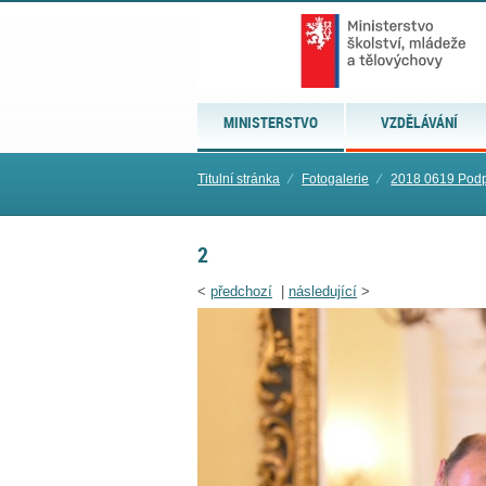
MINISTERSTVO
VZDĚLÁVÁNÍ
Titulní stránka
⁄
Fotogalerie
⁄
2018 0619 Pod
2
<
předchozí
|
následující
>