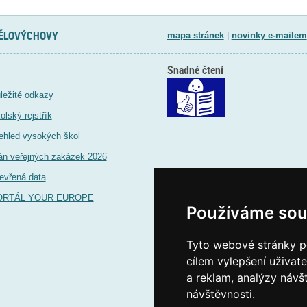
TĚLOVÝCHOVY
mapa stránek
|
novinky e-mailem
Snadné čtení
ležité odkazy
olský rejstřík
ehled vysokých škol
án veřejných zakázek 2026
evřená data
ORTÁL YOUR EUROPE
Používáme sou
Tyto webové stránky po
cílem vylepšení uživat
a reklam, analýzy návš
návštěvnosti.