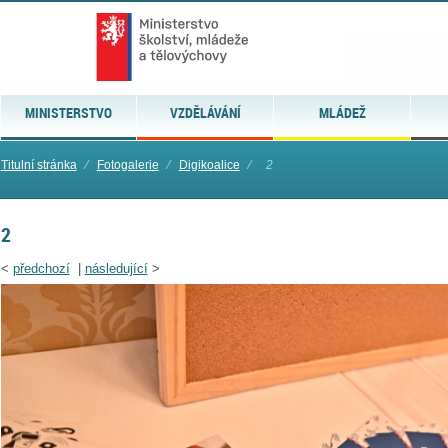
MINISTERSTVO
VZDĚLÁVÁNÍ
MLÁDEŽ
Titulní stránka
⁄
Fotogalerie
⁄
Digikoalice
⁄
2
2
<
předchozí
|
následující
>