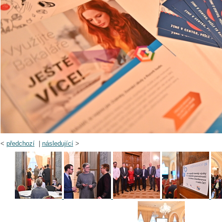
<
předchozí
|
následující
>