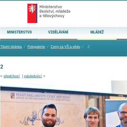
MINISTERSTVO
VZDĚLÁVÁNÍ
MLÁDEŽ
Titulní stránka
⁄
Fotogalerie
⁄
Ceny za VŠ a vědu
⁄
2
2
<
předchozí
|
následující
>