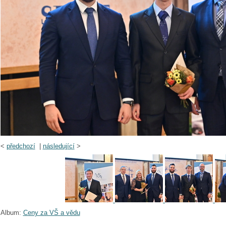
<
předchozí
|
následující
>
Album:
Ceny za VŠ a vědu