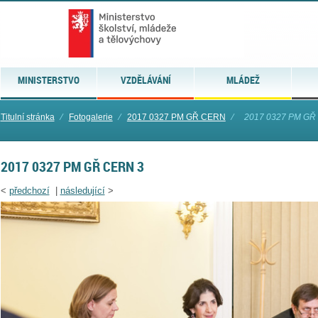
MINISTERSTVO
VZDĚLÁVÁNÍ
MLÁDEŽ
Titulní stránka
⁄
Fotogalerie
⁄
2017 0327 PM GŘ CERN
⁄
2017 0327 PM GŘ
2017 0327 PM GŘ CERN 3
<
předchozí
|
následující
>