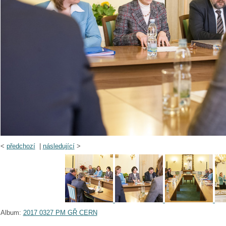
<
předchozí
|
následující
>
Album:
2017 0327 PM GŘ CERN