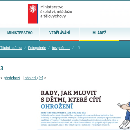
MINISTERSTVO
VZDĚLÁVÁNÍ
MLÁDEŽ
Titulní stránka
⁄
Fotogalerie
⁄
bezpečnost
⁄
3
3
<
předchozí
|
následující
>