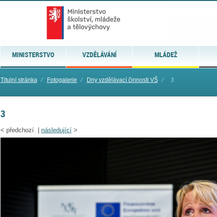
MINISTERSTVO
VZDĚLÁVÁNÍ
MLÁDEŽ
Titulní stránka
⁄
Fotogalerie
⁄
Dny vzdělávací činnosti VŠ
⁄
3
3
<
předchozí |
následující
>