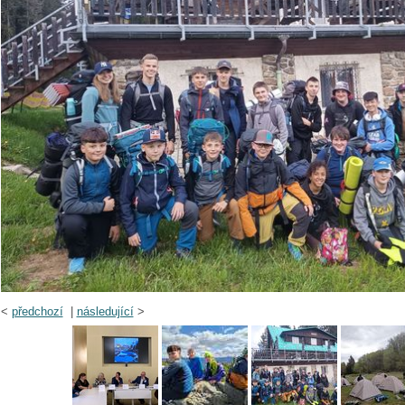
<
předchozí
|
následující
>