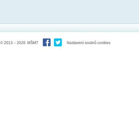
© 2013 – 2026 MŠMT
Nastavení soubrů cookies