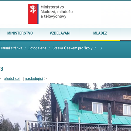
MINISTERSTVO
VZDĚLÁVÁNÍ
MLÁDEŽ
Titulní stránka
⁄
Fotogalerie
⁄
Stezka Českem pro školy
⁄
3
3
<
předchozí
|
následující
>