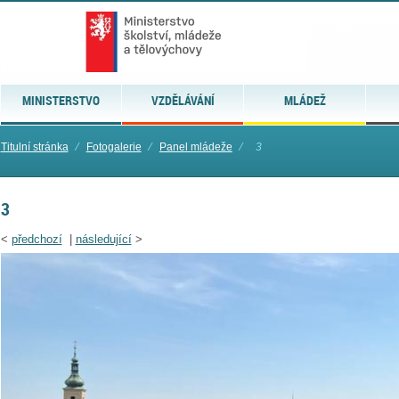
MINISTERSTVO
VZDĚLÁVÁNÍ
MLÁDEŽ
Titulní stránka
⁄
Fotogalerie
⁄
Panel mládeže
⁄
3
3
<
předchozí
|
následující
>