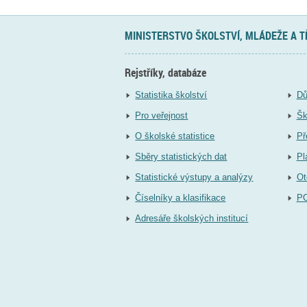
MINISTERSTVO ŠKOLSTVÍ, MLÁDEŽE A 
Rejstříky, databáze
Statistika školství
Dů
Pro veřejnost
Šk
O školské statistice
Př
Sběry statistických dat
Pl
Statistické výstupy a analýzy
Ot
Číselníky a klasifikace
P
Adresáře školských institucí