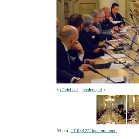
<
předchozí
|
následující
>
Album:
2016 0127 Rada pro sport