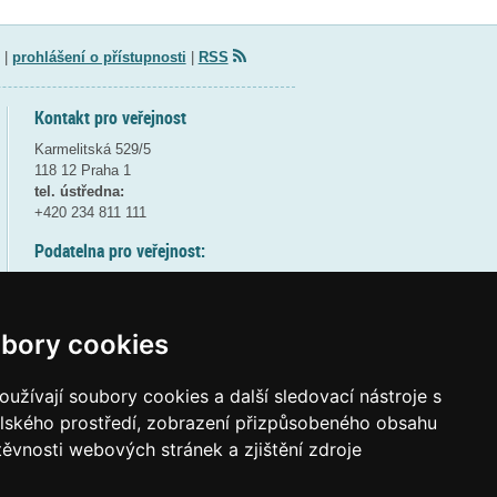
|
prohlášení o přístupnosti
|
RSS
Kontakt pro veřejnost
Karmelitská 529/5
118 12 Praha 1
tel. ústředna:
+420 234 811 111
Podatelna pro veřejnost:
pondělí a středa - 7:30-17:00
úterý a čtvrtek - 7:30-15:30
pátek - 7:30-14:00
bory cookies
8:30 - 9:30 - bezpečnostní přestávka
(více informací
ZDE
)
užívají soubory cookies a další sledovací nástroje s
elského prostředí, zobrazení přizpůsobeného obsahu
Elektronická podatelna:
těvnosti webových stránek a zjištění zdroje
posta@msmt
gov
cz
ID datové schránky:
vidaawt