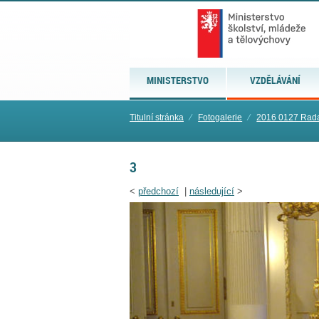
MINISTERSTVO
VZDĚLÁVÁNÍ
Titulní stránka
⁄
Fotogalerie
⁄
2016 0127 Rada
3
<
předchozí
|
následující
>