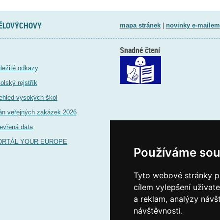
TĚLOVÝCHOVY
mapa stránek
|
novinky e-mailem
Snadné čtení
ležité odkazy
olský rejstřík
ehled vysokých škol
án veřejných zakázek 2026
evřená data
ORTÁL YOUR EUROPE
Používáme sou
Tyto webové stránky po
cílem vylepšení uživat
a reklam, analýzy návš
návštěvnosti.