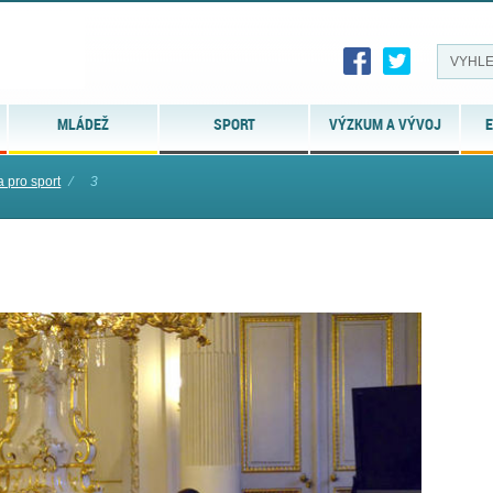
MLÁDEŽ
SPORT
VÝZKUM A VÝVOJ
E
 pro sport
⁄
3