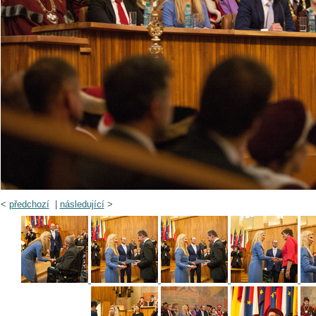
<
předchozí
|
následující
>