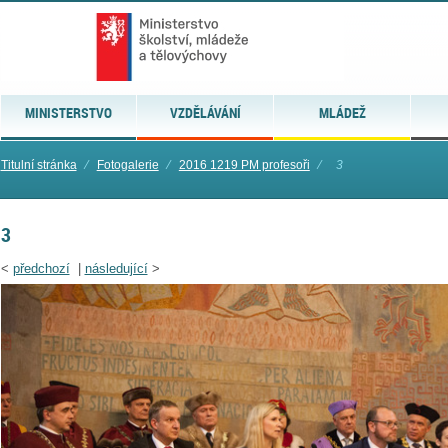
MINISTERSTVO
VZDĚLÁVÁNÍ
MLÁDEŽ
Titulní stránka
⁄
Fotogalerie
⁄
2016 1219 PM profesoři
⁄
3
3
<
předchozí
|
následující
>