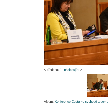
<
předchozí |
následující
>
Album:
Konference Cesta ke svobodě a demo