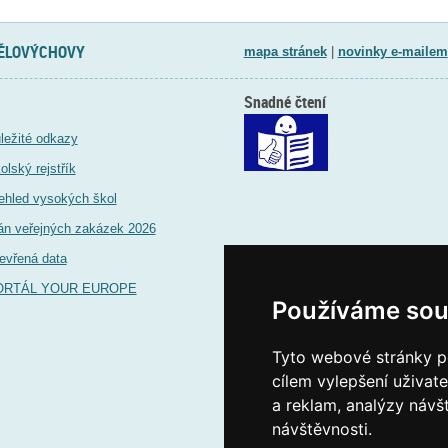
TĚLOVÝCHOVY
mapa stránek
|
novinky e-mailem
Snadné čtení
ležité odkazy
olský rejstřík
ehled vysokých škol
án veřejných zakázek 2026
evřená data
ORTÁL YOUR EUROPE
Používáme sou
Tyto webové stránky po
cílem vylepšení uživat
a reklam, analýzy návš
návštěvnosti.