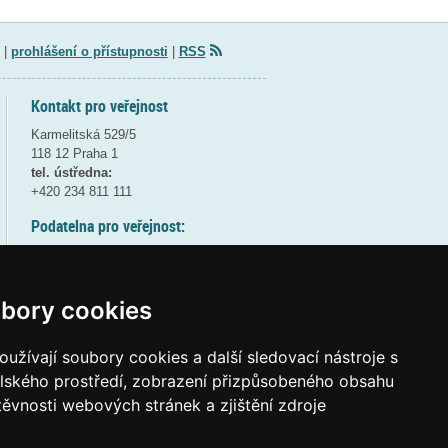
|
prohlášení o přístupnosti
|
RSS
Kontakt pro veřejnost
Karmelitská 529/5
118 12 Praha 1
tel. ústředna:
+420 234 811 111
Podatelna pro veřejnost:
pondělí a středa - 7:30-17:00
úterý a čtvrtek - 7:30-15:30
pátek - 7:30-14:00
bory cookies
8:30 - 9:30 - bezpečnostní přestávka
(více informací
ZDE
)
užívají soubory cookies a další sledovací nástroje s
elského prostředí, zobrazení přizpůsobeného obsahu
Elektronická podatelna:
těvnosti webových stránek a zjištění zdroje
posta@msmt
gov
cz
ID datové schránky:
vidaawt