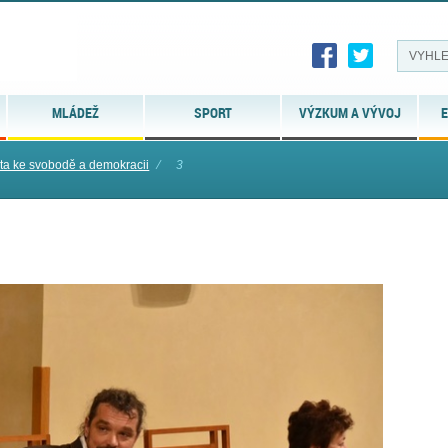
MLÁDEŽ
SPORT
VÝZKUM A VÝVOJ
E
ta ke svobodě a demokracii
⁄
3