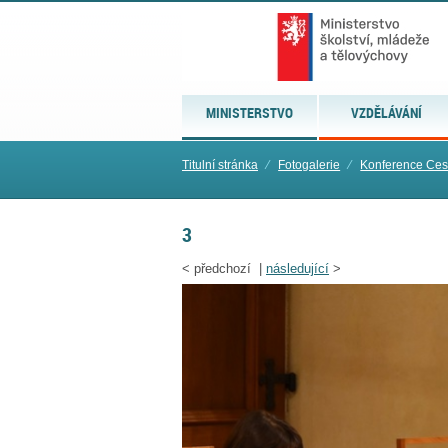
MINISTERSTVO
VZDĚLÁVÁNÍ
Titulní stránka
⁄
Fotogalerie
⁄
Konference Ces
3
<
předchozí |
následující
>