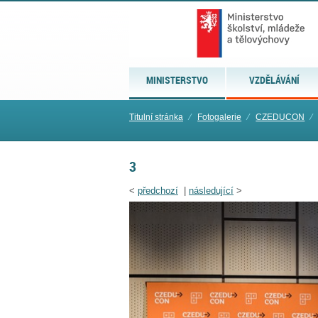
MINISTERSTVO
VZDĚLÁVÁNÍ
Titulní stránka
⁄
Fotogalerie
⁄
CZEDUCON
⁄
3
<
předchozí
|
následující
>