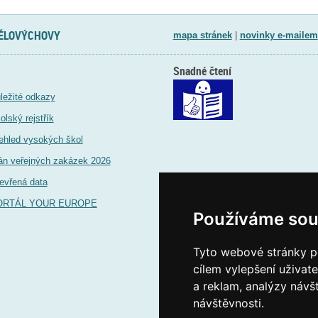
TĚLOVÝCHOVY
mapa stránek
|
novinky e-mailem
Snadné čtení
ležité odkazy
olský rejstřík
ehled vysokých škol
án veřejných zakázek 2026
evřená data
ORTÁL YOUR EUROPE
Používáme sou
Tyto webové stránky po
cílem vylepšení uživat
a reklam, analýzy návš
návštěvnosti.