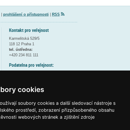
|
prohlášení o přístupnosti
|
RSS
Kontakt pro veřejnost
Karmelitská 529/5
118 12 Praha 1
tel. ústředna:
+420 234 811 111
Podatelna pro veřejnost:
pondělí a středa - 7:30-17:00
úterý a čtvrtek - 7:30-15:30
pátek - 7:30-14:00
bory cookies
8:30 - 9:30 - bezpečnostní přestávka
(více informací
ZDE
)
užívají soubory cookies a další sledovací nástroje s
elského prostředí, zobrazení přizpůsobeného obsahu
Elektronická podatelna:
těvnosti webových stránek a zjištění zdroje
posta@msmt
gov
cz
ID datové schránky:
vidaawt