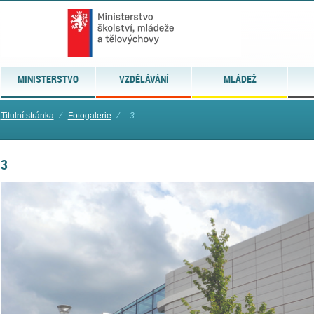
MINISTERSTVO
VZDĚLÁVÁNÍ
MLÁDEŽ
Titulní stránka
⁄
Fotogalerie
⁄
3
3