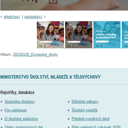
<
předchozí
|
následující
>
Album:
20220120_Evropské_školy
MINISTERSTVO ŠKOLSTVÍ, MLÁDEŽE A TĚLOVÝCHOVY
Rejstříky, databáze
Statistika školství
Důležité odkazy
Pro veřejnost
Školský rejstřík
O školské statistice
Přehled vysokých škol
Sběry statistických dat
Plán veřejných zakázek 2026