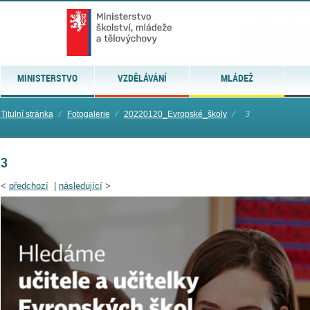
MINISTERSTVO
VZDĚLÁVÁNÍ
MLÁDEŽ
Titulní stránka
⁄
Fotogalerie
⁄
20220120_Evropské_školy
⁄
3
3
<
předchozí
|
následující
>