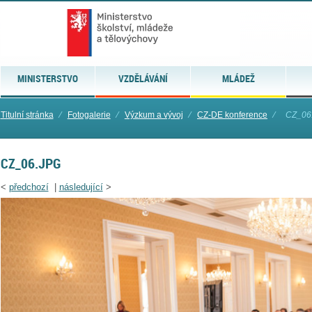
MINISTERSTVO
VZDĚLÁVÁNÍ
MLÁDEŽ
Titulní stránka
⁄
Fotogalerie
⁄
Výzkum a vývoj
⁄
CZ-DE konference
⁄
CZ_06
CZ_06.JPG
<
předchozí
|
následující
>