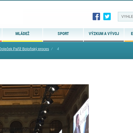
MLÁDEŽ
SPORT
VÝZKUM A VÝVOJ
E
oleček Paříž Boloňský proces
⁄
4