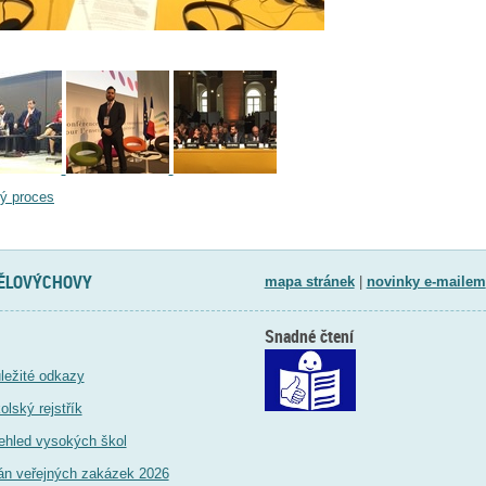
ý proces
TĚLOVÝCHOVY
mapa stránek
|
novinky e-mailem
Snadné čtení
ležité odkazy
olský rejstřík
ehled vysokých škol
án veřejných zakázek 2026