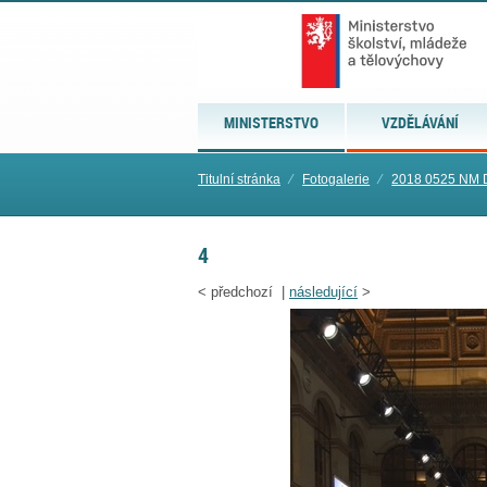
MINISTERSTVO
VZDĚLÁVÁNÍ
Titulní stránka
⁄
Fotogalerie
⁄
2018 0525 NM D
4
<
předchozí |
následující
>