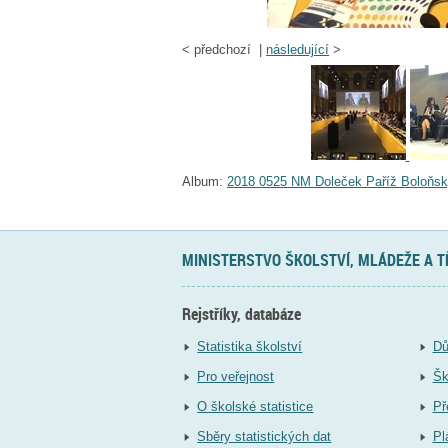
<
předchozí |
následující
>
Album:
2018 0525 NM Doleček Paříž Boloňsk
MINISTERSTVO ŠKOLSTVÍ, MLÁDEŽE A 
Rejstříky, databáze
Statistika školství
Dů
Pro veřejnost
Šk
O školské statistice
Př
Sběry statistických dat
Pl