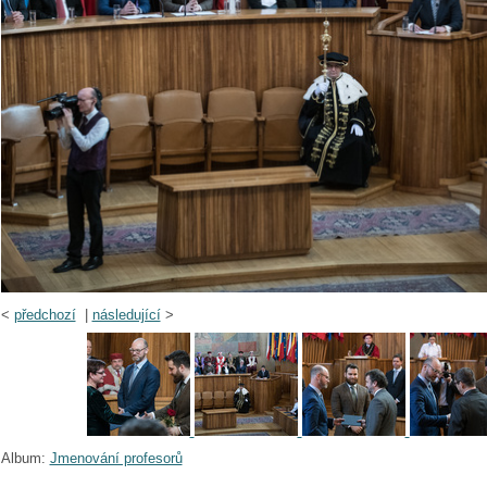
<
předchozí
|
následující
>
Album:
Jmenování profesorů