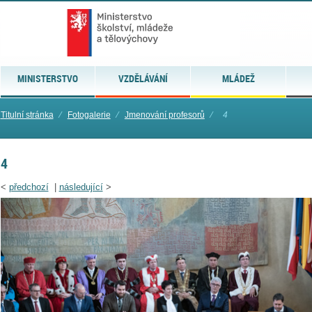
MINISTERSTVO
VZDĚLÁVÁNÍ
MLÁDEŽ
Titulní stránka
⁄
Fotogalerie
⁄
Jmenování profesorů
⁄
4
4
<
předchozí
|
následující
>