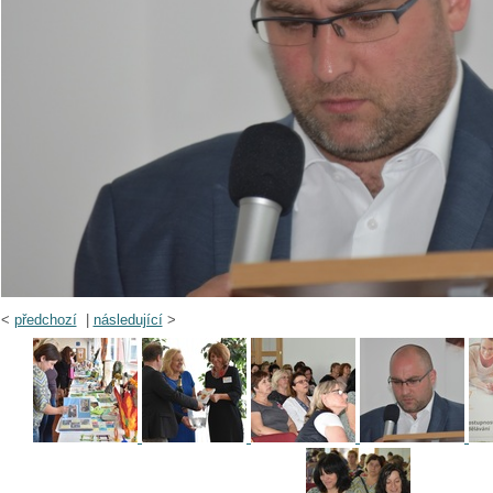
<
předchozí
|
následující
>