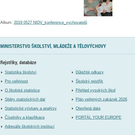
Album:
2019 0527 NIDV_konference_vychovatelů
MINISTERSTVO ŠKOLSTVÍ, MLÁDEŽE A TĚLOVÝCHOVY
Rejstříky, databáze
Statistika školství
Důležité odkazy
Pro veřejnost
Školský rejstřík
O školské statistice
Přehled vysokých škol
Sběry statistických dat
Plán veřejných zakázek 2026
Statistické výstupy a analýzy
Otevřená data
Číselníky a klasifikace
PORTÁL YOUR EUROPE
Adresáře školských institucí