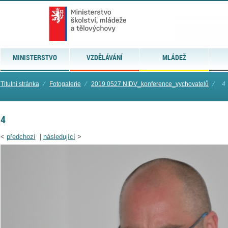
MINISTERSTVO
VZDĚLÁVÁNÍ
MLÁDEŽ
Titulní stránka
⁄
Fotogalerie
⁄
2019 0527 NIDV_konference_vychovatelů
⁄
4
4
<
předchozí
|
následující
>