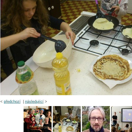
<
předchozí
|
následující
>