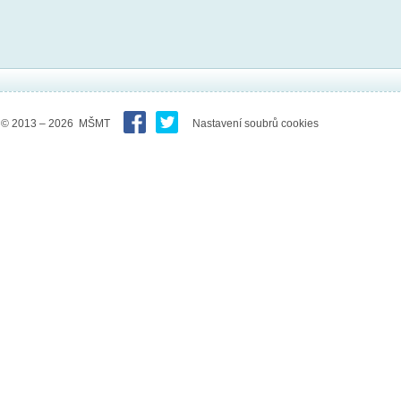
© 2013 – 2026 MŠMT
Nastavení soubrů cookies