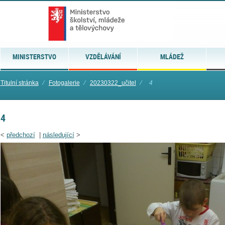
MINISTERSTVO
VZDĚLÁVÁNÍ
MLÁDEŽ
Titulní stránka
⁄
Fotogalerie
⁄
20230322_učitel
⁄
4
4
<
předchozí
|
následující
>