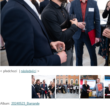
<
předchozí |
následující
>
Album:
20240523_Barrande