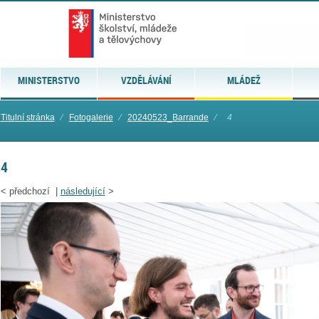
MINISTERSTVO
VZDĚLÁVÁNÍ
MLÁDEŽ
Titulní stránka
⁄
Fotogalerie
⁄
20240523_Barrande
⁄
4
4
<
předchozí |
následující
>