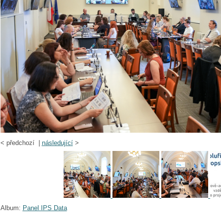
<
předchozí |
následující
>
Album:
Panel IPS Data