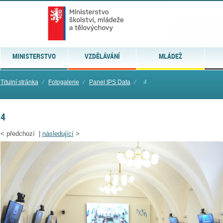
MINISTERSTVO
VZDĚLÁVÁNÍ
MLÁDEŽ
Titulní stránka
⁄
Fotogalerie
⁄
Panel IPS Data
⁄
4
4
<
předchozí |
následující
>