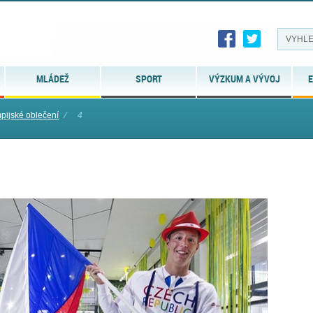
MLÁDEŽ
SPORT
VÝZKUM A VÝVOJ
E
pijské oblečení
⁄
4