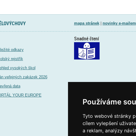
TĚLOVÝCHOVY
mapa stránek
|
novinky e-mailem
Snadné čtení
ležité odkazy
olský rejstřík
ehled vysokých škol
án veřejných zakázek 2026
evřená data
ORTÁL YOUR EUROPE
Používáme sou
Tyto webové stránky po
cílem vylepšení uživat
a reklam, analýzy návš