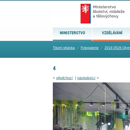
MINISTERSTVO
VZDĚLÁVÁNÍ
Titulní stránka
⁄
Fotogalerie
⁄
2016 0526 Olym
4
<
předchozí
|
následující
>