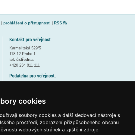
|
prohlášení o přístupnosti
|
RSS
Kontakt pro veřejnost
Karmelitská 529/5
118 12 Praha 1
tel. ústředna:
+420 234 811 111
Podatelna pro veřejnost:
pondělí a středa - 7:30-17:00
úterý a čtvrtek - 7:30-15:30
pátek - 7:30-14:00
bory cookies
8:30 - 9:30 - bezpečnostní přestávka
(více informací
ZDE
)
užívají soubory cookies a další sledovací nástroje s
elského prostředí, zobrazení přizpůsobeného obsahu
Elektronická podatelna:
těvnosti webových stránek a zjištění zdroje
posta@msmt
gov
cz