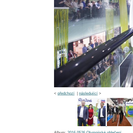
<
předchozí
|
následující
>
Album:
2016 0526 Olympijské oblečení