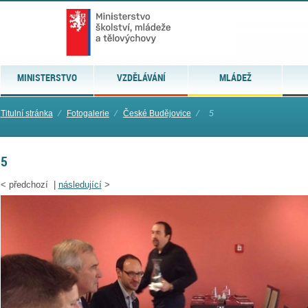
MINISTERSTVO
VZDĚLÁVÁNÍ
MLÁDEŽ
Titulní stránka
⁄
Fotogalerie
⁄
České Budějovice
⁄
5
5
<
předchozí |
následující
>