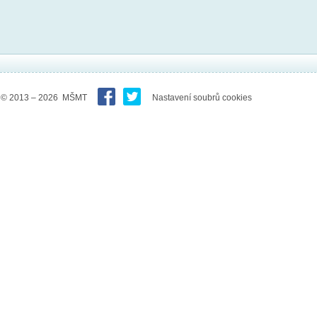
© 2013 – 2026 MŠMT
Nastavení soubrů cookies