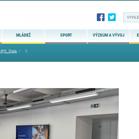
MLÁDEŽ
SPORT
VÝZKUM A VÝVOJ
E
_IPS_Data
⁄
5