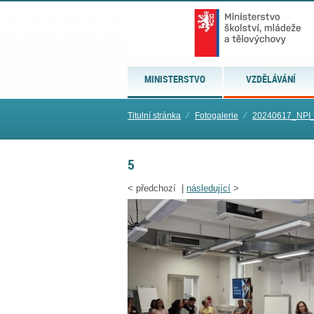
MINISTERSTVO
VZDĚLÁVÁNÍ
Titulní stránka
⁄
Fotogalerie
⁄
20240617_NPI
5
<
předchozí |
následující
>