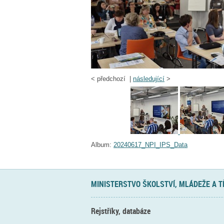
<
předchozí |
následující
>
Album:
20240617_NPI_IPS_Data
MINISTERSTVO ŠKOLSTVÍ, MLÁDEŽE A 
Rejstříky, databáze