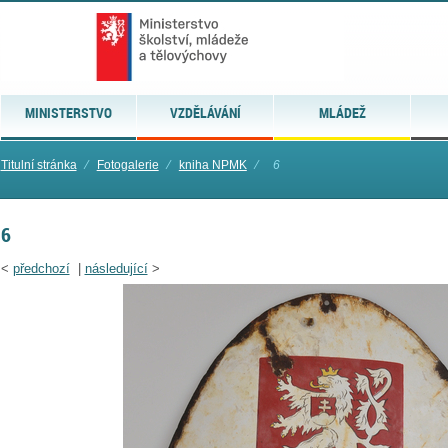
MINISTERSTVO
VZDĚLÁVÁNÍ
MLÁDEŽ
Titulní stránka
⁄
Fotogalerie
⁄
kniha NPMK
⁄
6
6
<
předchozí
|
následující
>