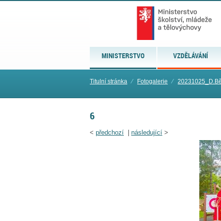
MINISTERSTVO
VZDĚLÁVÁNÍ
Titulní stránka
⁄
Fotogalerie
⁄
20231025_D.Bě
6
<
předchozí
|
následující
>