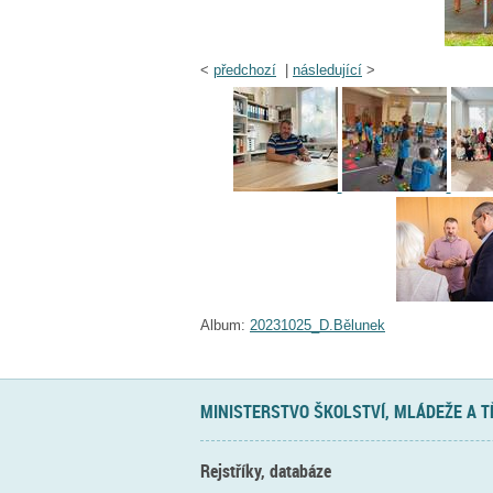
<
předchozí
|
následující
>
Album:
20231025_D.Bělunek
MINISTERSTVO ŠKOLSTVÍ, MLÁDEŽE A 
Rejstříky, databáze