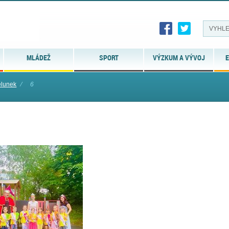
MLÁDEŽ
SPORT
VÝZKUM A VÝVOJ
E
lunek
⁄
6