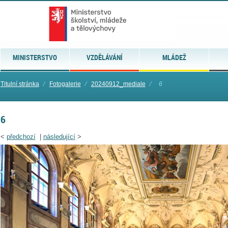
MINISTERSTVO
VZDĚLÁVÁNÍ
MLÁDEŽ
Titulní stránka
⁄
Fotogalerie
⁄
20240912_mediale
⁄
6
6
<
předchozí
|
následující
>