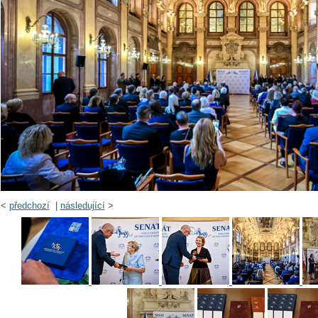
<
předchozí
|
následující
>