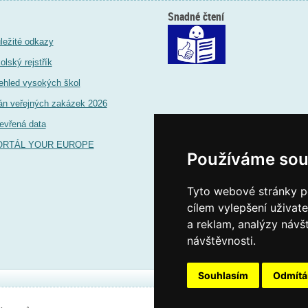
Snadné čtení
ležité odkazy
olský rejstřík
ehled vysokých škol
án veřejných zakázek 2026
evřená data
ORTÁL YOUR EUROPE
Používáme sou
Tyto webové stránky po
cílem vylepšení uživat
a reklam, analýzy návš
návštěvnosti.
Souhlasím
Odmít