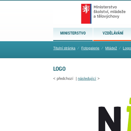
MINISTERSTVO
VZDĚLÁVÁNÍ
Titulní stránka
⁄
Fotogalerie
⁄
Mládež
⁄
Log
LOGO
<
předchozí |
následující
>