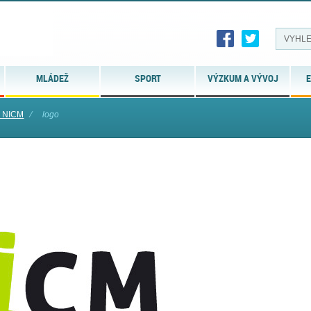
MLÁDEŽ
SPORT
VÝZKUM A VÝVOJ
E
o NICM
⁄
logo