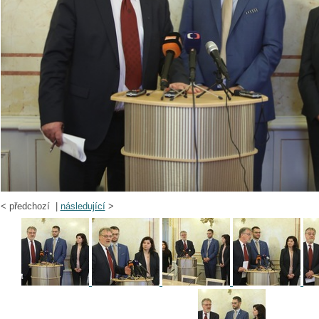
<
předchozí |
následující
>