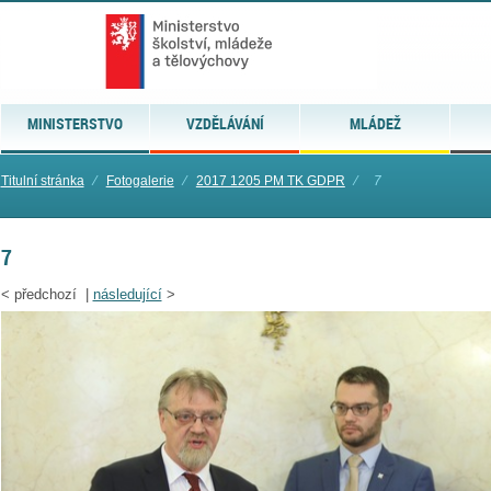
MINISTERSTVO
VZDĚLÁVÁNÍ
MLÁDEŽ
Titulní stránka
⁄
Fotogalerie
⁄
2017 1205 PM TK GDPR
⁄
7
7
<
předchozí |
následující
>