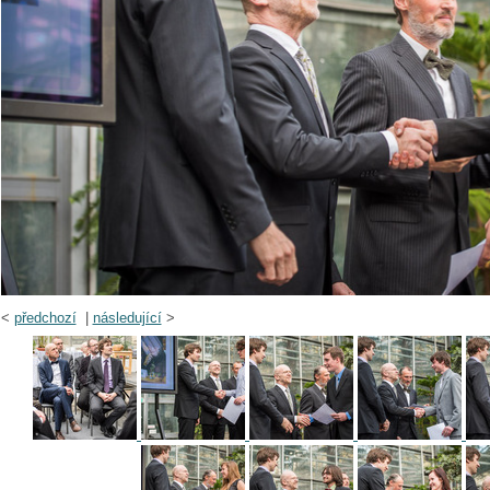
<
předchozí
|
následující
>