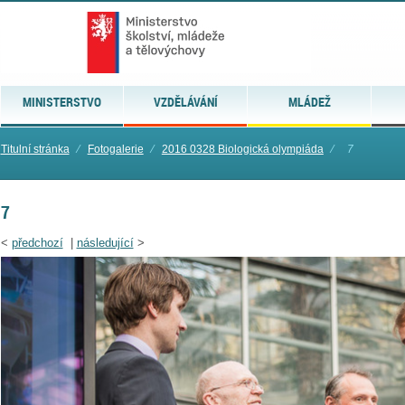
MINISTERSTVO
VZDĚLÁVÁNÍ
MLÁDEŽ
Titulní stránka
⁄
Fotogalerie
⁄
2016 0328 Biologická olympiáda
⁄
7
7
<
předchozí
|
následující
>