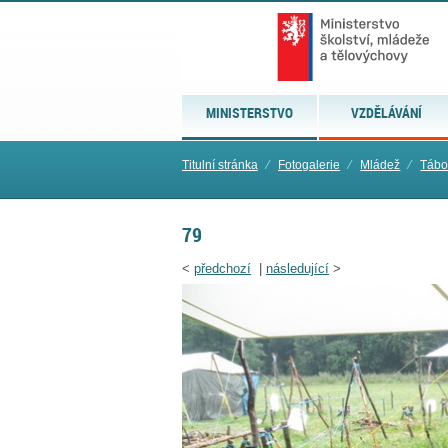
MINISTERSTVO
VZDĚLÁVÁNÍ
Titulní stránka
⁄
Fotogalerie
⁄
Mládež
⁄
Tábo
79
<
předchozí
|
následující
>