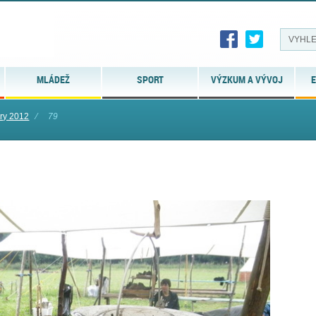
MLÁDEŽ
SPORT
VÝZKUM A VÝVOJ
E
ry 2012
⁄
79