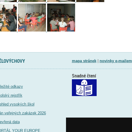
TĚLOVÝCHOVY
mapa stránek
|
novinky e-mailem
Snadné čtení
ležité odkazy
olský rejstřík
ehled vysokých škol
án veřejných zakázek 2026
evřená data
ORTÁL YOUR EUROPE