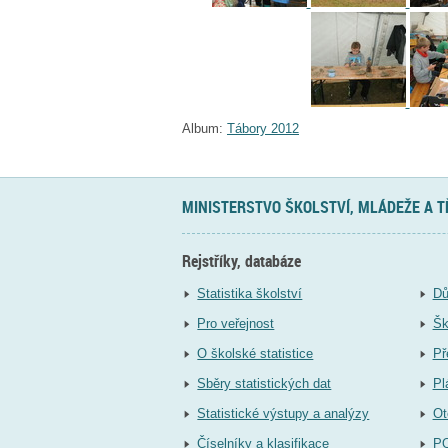
Album:
Tábory 2012
MINISTERSTVO ŠKOLSTVÍ, MLÁDEŽE A 
Rejstříky, databáze
Statistika školství
Dů
Pro veřejnost
Šk
O školské statistice
Př
Sběry statistických dat
Pl
Statistické výstupy a analýzy
Ot
Číselníky a klasifikace
P