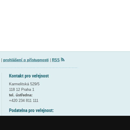
|
prohlášení o přístupnosti
|
RSS
Kontakt pro veřejnost
Karmelitská 529/5
118 12 Praha 1
tel. ústředna:
+420 234 811 111
Podatelna pro veřejnost:
pondělí a středa - 7:30-17:00
úterý a čtvrtek - 7:30-15:30
pátek - 7:30-14:00