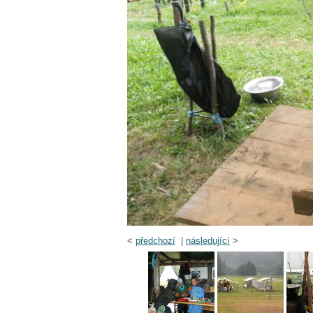
<
předchozí
|
následující
>