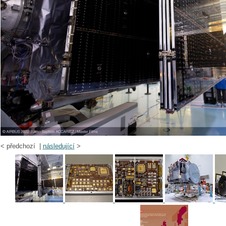
<
předchozí |
následující
>