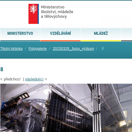
MINISTERSTVO
VZDĚLÁVÁNÍ
MLÁDEŽ
Titulní stránka
⁄
Fotogalerie
⁄
20230329_Juice_výzkum
⁄
8
8
<
předchozí |
následující
>