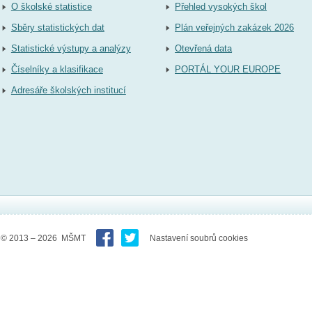
O školské statistice
Přehled vysokých škol
Sběry statistických dat
Plán veřejných zakázek 2026
Statistické výstupy a analýzy
Otevřená data
Číselníky a klasifikace
PORTÁL YOUR EUROPE
Adresáře školských institucí
© 2013 – 2026 MŠMT
Nastavení soubrů cookies