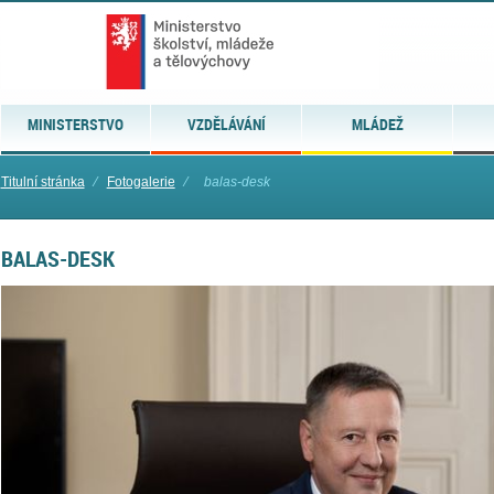
MINISTERSTVO
VZDĚLÁVÁNÍ
MLÁDEŽ
Titulní stránka
⁄
Fotogalerie
⁄
balas-desk
BALAS-DESK