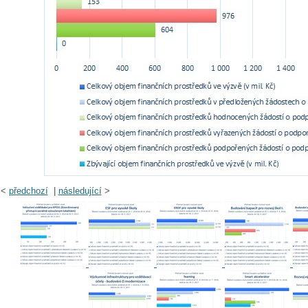
<
předchozí
|
následující
>