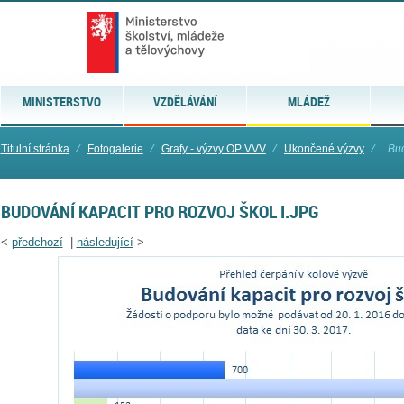
MINISTERSTVO
VZDĚLÁVÁNÍ
MLÁDEŽ
Titulní stránka
⁄
Fotogalerie
⁄
Grafy - výzvy OP VVV
⁄
Ukončené výzvy
⁄
Bud
BUDOVÁNÍ KAPACIT PRO ROZVOJ ŠKOL I.JPG
<
předchozí
|
následující
>