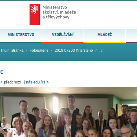
MINISTERSTVO
VZDĚLÁVÁNÍ
MLÁDEŽ
Titulní stránka
⁄
Fotogalerie
⁄
2019 07203 INtersteno
⁄
c
C
<
předchozí |
následující
>