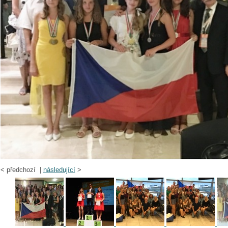
<
předchozí |
následující
>