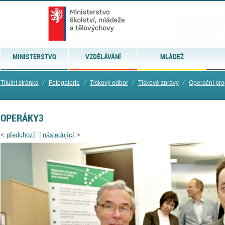
MINISTERSTVO
VZDĚLÁVÁNÍ
MLÁDEŽ
Titulní stránka
⁄
Fotogalerie
⁄
Tiskový odbor
⁄
Tiskové zprávy
⁄
Operační pr
OPERÁKY3
<
předchozí
|
následující
>