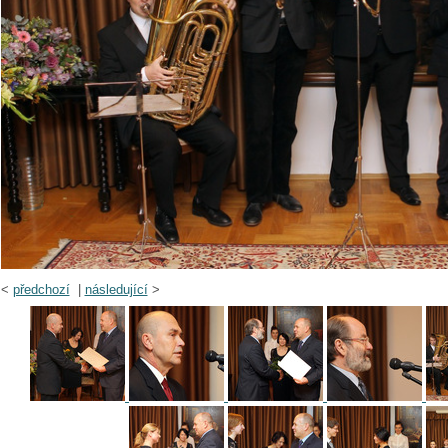
<
předchozí
|
následující
>