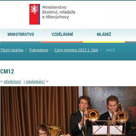
MINISTERSTVO
VZDĚLÁVÁNÍ
MLÁDEŽ
Titulní stránka
⁄
Fotogalerie
⁄
Ceny ministra 2013 1. část
⁄
cm12
CM12
<
předchozí
|
následující
>