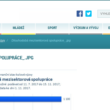
MLÁDEŽ
SPORT
VÝZKUM A VÝVOJ
E
ýzvy
⁄
Dlouhodobá mezisektorová spolupráce_.jpg
POLUPRÁCE_.JPG