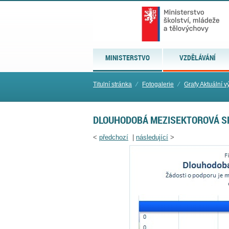
MINISTERSTVO
VZDĚLÁVÁNÍ
Titulní stránka
⁄
Fotogalerie
⁄
Grafy Aktuální v
DLOUHODOBÁ MEZISEKTOROVÁ S
<
předchozí
|
následující
>