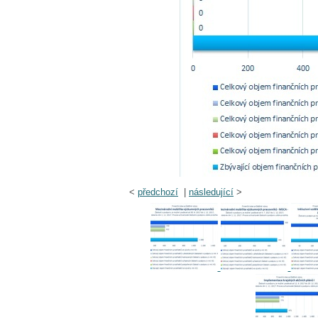
<
předchozí
|
následující
>