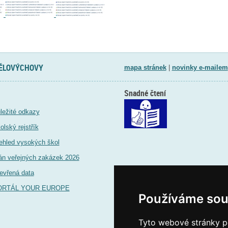
TĚLOVÝCHOVY
mapa stránek
|
novinky e-mailem
Snadné čtení
ležité odkazy
olský rejstřík
ehled vysokých škol
án veřejných zakázek 2026
evřená data
ORTÁL YOUR EUROPE
Používáme sou
Tyto webové stránky po