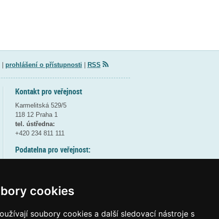
|
prohlášení o přístupnosti
|
RSS
Kontakt pro veřejnost
Karmelitská 529/5
118 12 Praha 1
tel. ústředna:
+420 234 811 111
Podatelna pro veřejnost:
pondělí a středa - 7:30-17:00
úterý a čtvrtek - 7:30-15:30
pátek - 7:30-14:00
bory cookies
8:30 - 9:30 - bezpečnostní přestávka
(více informací
ZDE
)
užívají soubory cookies a další sledovací nástroje s