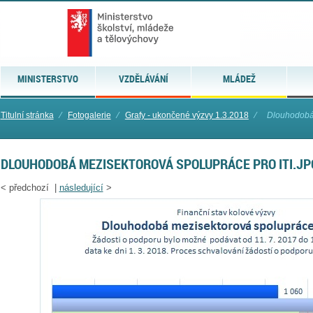
MINISTERSTVO
VZDĚLÁVÁNÍ
MLÁDEŽ
Titulní stránka
⁄
Fotogalerie
⁄
Grafy - ukončené výzvy 1.3.2018
⁄
Dlouhodobá 
DLOUHODOBÁ MEZISEKTOROVÁ SPOLUPRÁCE PRO ITI.JP
<
předchozí |
následující
>