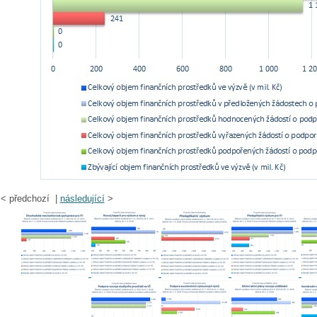
<
předchozí |
následující
>