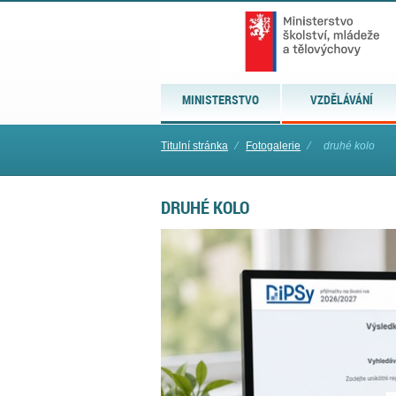
MINISTERSTVO
VZDĚLÁVÁNÍ
Titulní stránka
⁄
Fotogalerie
⁄
druhé kolo
DRUHÉ KOLO