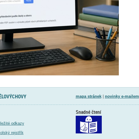
TĚLOVÝCHOVY
mapa stránek
|
novinky e-mailem
Snadné čtení
ležité odkazy
olský rejstřík