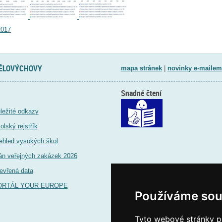
2017
TĚLOVÝCHOVY
mapa stránek
|
novinky e-mailem
Snadné čtení
ležité odkazy
olský rejstřík
ehled vysokých škol
án veřejných zakázek 2026
evřená data
ORTÁL YOUR EUROPE
Používáme sou
Tyto webové stránky po