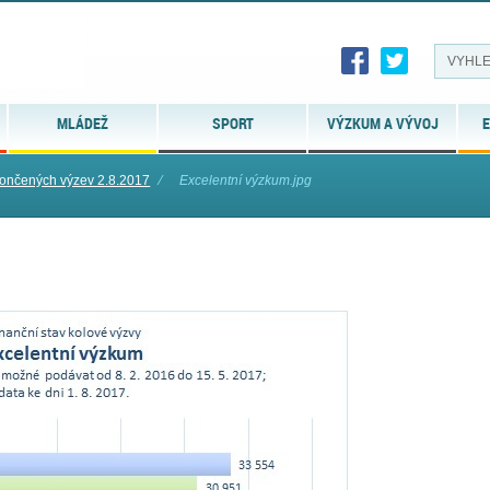
MLÁDEŽ
SPORT
VÝZKUM A VÝVOJ
E
končených výzev 2.8.2017
⁄
Excelentní výzkum.jpg