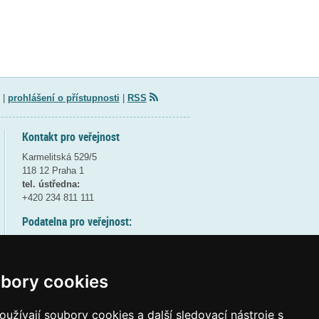
|
prohlášení o přístupnosti
|
RSS
Kontakt pro veřejnost
Karmelitská 529/5
118 12 Praha 1
tel. ústředna:
+420 234 811 111
Podatelna pro veřejnost:
pondělí a středa - 7:30-17:00
úterý a čtvrtek - 7:30-15:30
pátek - 7:30-14:00
bory cookies
8:30 - 9:30 - bezpečnostní přestávka
(více informací
ZDE
)
užívají soubory cookies a další sledovací nástroje s