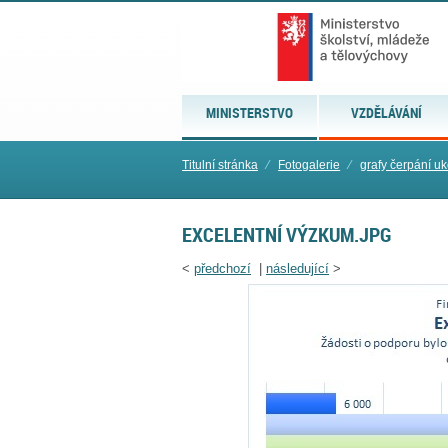
MINISTERSTVO
VZDĚLÁVÁNÍ
Titulní stránka
⁄
Fotogalerie
⁄
grafy čerpání u
EXCELENTNÍ VÝZKUM.JPG
<
předchozí
|
následující
>