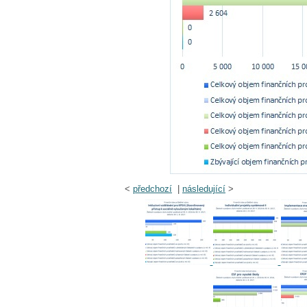
<
předchozí
|
následující
>