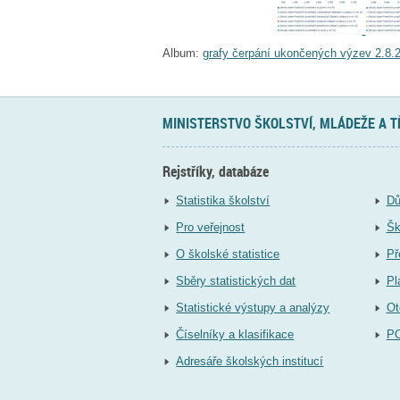
Album:
grafy čerpání ukončených výzev 2.8.
MINISTERSTVO ŠKOLSTVÍ, MLÁDEŽE A 
Rejstříky, databáze
Statistika školství
Dů
Pro veřejnost
Šk
O školské statistice
Př
Sběry statistických dat
Pl
Statistické výstupy a analýzy
Ot
Číselníky a klasifikace
P
Adresáře školských institucí