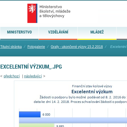
MINISTERSTVO
VZDĚLÁVÁNÍ
MLÁDEŽ
Titulní stránka
⁄
Fotogalerie
⁄
Grafy - ukončené výzvy 15.2.2018
⁄
Excelentní
EXCELENTNÍ VÝZKUM_.JPG
<
předchozí
|
následující
>