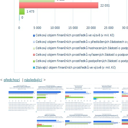
<
předchozí
|
následující
>