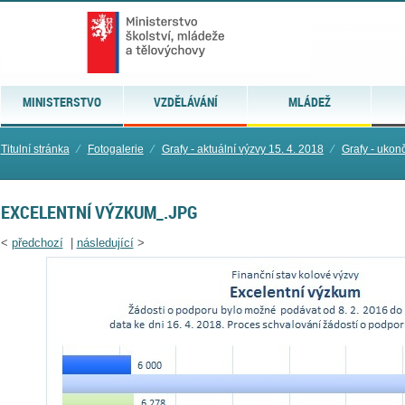
MINISTERSTVO
VZDĚLÁVÁNÍ
MLÁDEŽ
Titulní stránka
⁄
Fotogalerie
⁄
Grafy - aktuální výzvy 15. 4. 2018
⁄
Grafy - ukon
EXCELENTNÍ VÝZKUM_.JPG
<
předchozí
|
následující
>