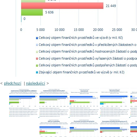
<
předchozí
|
následující
>