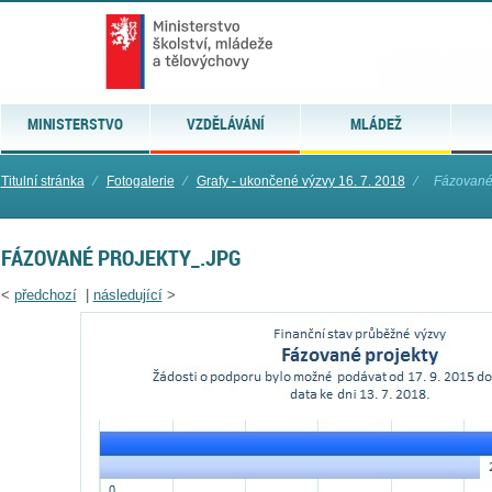
MINISTERSTVO
VZDĚLÁVÁNÍ
MLÁDEŽ
Titulní stránka
⁄
Fotogalerie
⁄
Grafy - ukončené výzvy 16. 7. 2018
⁄
Fázované 
FÁZOVANÉ PROJEKTY_.JPG
<
předchozí
|
následující
>