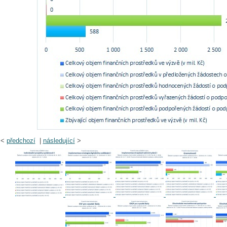
<
předchozí
|
následující
>